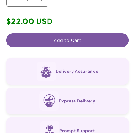
减
增
少
加
常
替
替
$22.00 USD
规
诺
诺
价
福
福
Add to Cart
格
韦
韦
阿
阿
拉
拉
芬
芬
Delivery Assurance
酰
酰
胺
胺
+恩
+恩
曲
曲
Express Delivery
他
他
滨
滨
（Descovy®
（Descovy®
通
通
Prompt Support