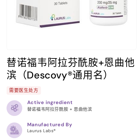
在
模
替诺福韦阿拉芬酰胺+恩曲他
态
窗
滨（Descovy®通用名）
口
中
打
需要医生处方
开
媒
Active ingredient
体
替诺福韦阿拉芬酰胺 + 恩曲他滨
文
件
1
Manufactured By
Laurus Labs®