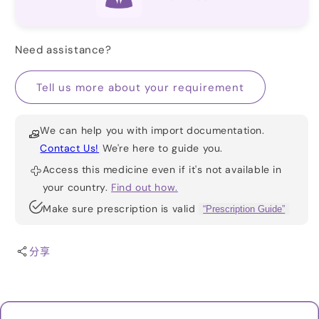
用
用
名）
名）
的
的
Need assistance?
数
数
量
量
Tell us more about your requirement
We can help you with import documentation.
Contact Us!
We're here to guide you.
Access this medicine even if it's not available in
your country.
Find out how.
Make sure prescription is valid
“Prescription Guide”
分享