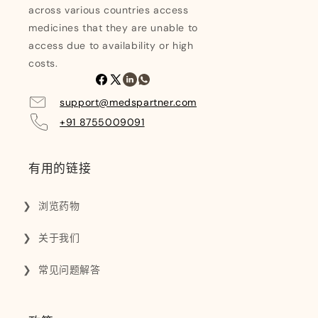
across various countries access
medicines that they are unable to
access due to availability or high
costs.
Facebook
X
领
WhatsApp
(Twitter)
英
support@medspartner.com
+91 8755009091
有用的链接
浏览药物
关于我们
常见问题解答