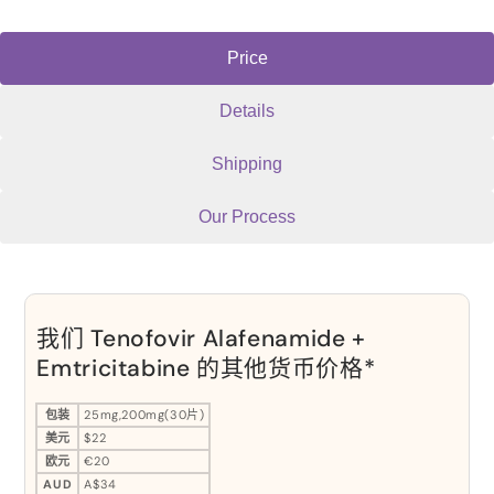
Price
Details
Shipping
Our Process
我们 Tenofovir Alafenamide +
Emtricitabine 的其他货币价格*
包装
25mg,200mg(30片)
美元
$22
欧元
€20
AUD
A$34