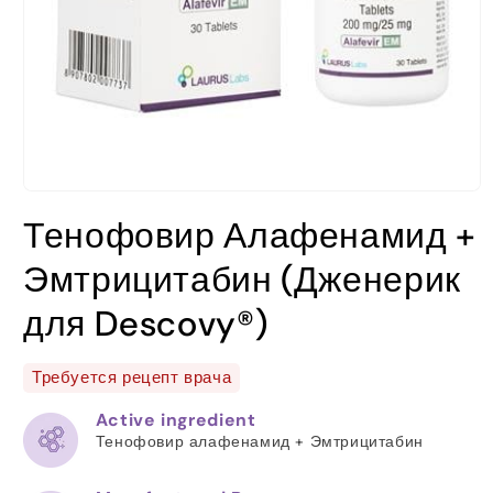
Открыть
медиа-
Тенофовир Алафенамид +
файлы
1
в
Эмтрицитабин (Дженерик
модальном
окне
для Descovy®)
Требуется рецепт врача
Active ingredient
Тенофовир алафенамид + Эмтрицитабин