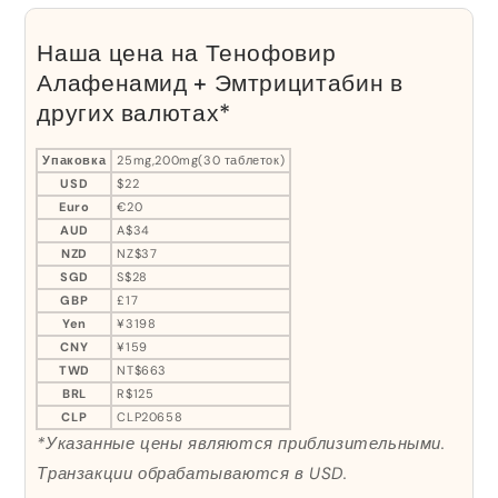
Наша цена на Тенофовир
Алафенамид + Эмтрицитабин в
других валютах*
Упаковка
25mg,200mg(30 таблеток)
USD
$22
Euro
€20
AUD
A$34
NZD
NZ$37
SGD
S$28
GBP
£17
Yen
¥3198
CNY
¥159
TWD
NT$663
BRL
R$125
CLP
CLP20658
*Указанные цены являются приблизительными.
Транзакции обрабатываются в USD.