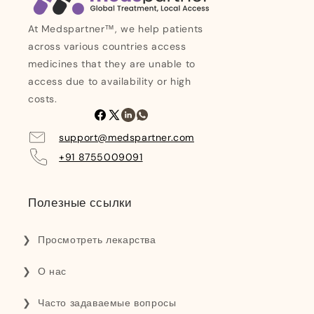
At Medspartner™, we help patients
across various countries access
medicines that they are unable to
access due to availability or high
costs.
Facebook
X
Линкедин
Ватсап
(Твиттер)
support@medspartner.com
+91 8755009091
Полезные ссылки
Просмотреть лекарства
О нас
Часто задаваемые вопросы