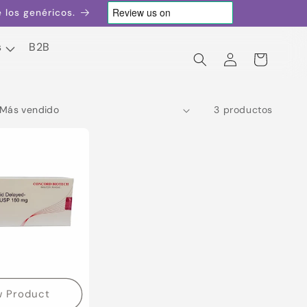
los genéricos.
s
B2B
Iniciar
Carrito
sesión
s
B2B
3 productos
w Product