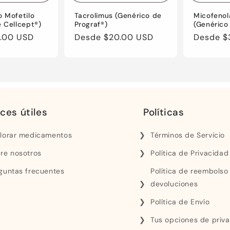
o Mofetilo
Tacrolimus (Genérico de
Micofenol
 Cellcept®)
Prograf®)
(Genérico
.00 USD
Precio
Desde
$20.00 USD
Precio
Desde
$
regular
regular
ces útiles
Políticas
lorar medicamentos
Términos de Servicio
re nosotros
Política de Privacidad
guntas frecuentes
Política de reembolso
devoluciones
Política de Envío
Tus opciones de priv