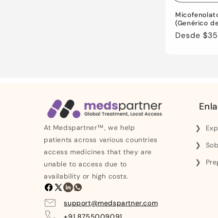
Micofenolat
(Genérico de
Precio
Desde
$35
regular
Enla
At Medspartner™, we help
Exp
patients across various countries
Sob
access medicines that they are
Pre
unable to access due to
availability or high costs.
Facebook
X
LinkedIn
Whatsapp
(Twitter)
support@medspartner.com
+91 8755009091