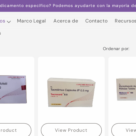
dicamento específico? Podemos ayudarte con la mayoría de 
os
Marco Legal
Acerca de
Contacto
Recurso
s
os
Marco Legal
Acerca de
Contacto
Recurso
s
Ordenar por:
Product
View Product
Vie