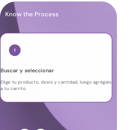
Know the Process
1
Buscar y seleccionar
Elige tu producto, dosis y cantidad, luego agrégalo
a tu carrito.
Env
Carg
para 