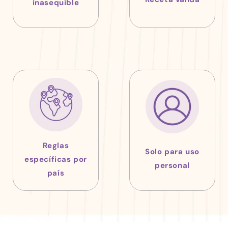
inasequible
Las regulaciones
El medicamento
de su país
que se importa
permiten la
es estrictamente
importación de
para uso
medicamentos
personal y no
Reglas
Solo para uso
para uso
está destinado a
específicas por
personal
personal.
la reventa.
país