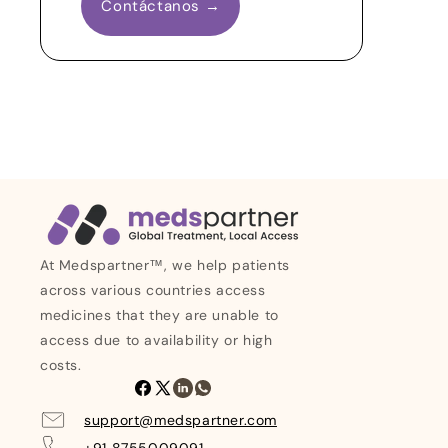
Contáctanos →
At Medspartner™, we help patients
across various countries access
medicines that they are unable to
access due to availability or high
costs.
Facebook
X
LinkedIn
Whatsapp
(Twitter)
support@medspartner.com
+91 8755009091